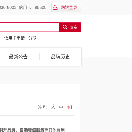
30-8003 信用卡 : 95508
网银登录
搜索
：
信用卡申请
分期
最新公告
品牌历史
大
中
【
字号：
小
】
证明开具费、自选增值服务
等其他费用，