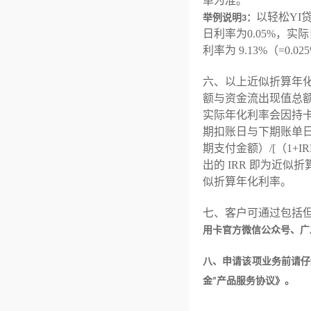
单为准。
以轻松YI
举例说明3：
日利率为0.05%，实际日
利率为 9.13%（
=
0.02
六、以上近似折算年
额与资金流出现值总
实际年化利率会因持
期扣账日与下期账单日
期支付金额）/[（1+IR
出的 IRR 即为近
似折算年化利率。
七、客户可通过包括
用卡官方微信公众号、广发
八、
申请该项业务前请仔
金”产品服务协议》。