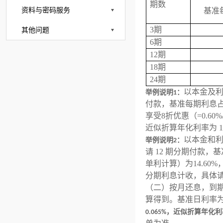
期数
资料与密码服务
基准
3期
其他问题
6期
12期
18期
24期
以本金及利
举例说明1：
付款，基准每期利息占总
享受8折优惠（=0.60
近似折算年化利率为 
以
本金和
举例说明2：
请 12 期分期付款，基
单利计算）为14.60%
分期利息计收，具体
（二）按月还息，到
算得到。
基准日利率为
0.065%，近似折算年化