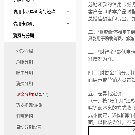
分期还款的信用卡服务
信用卡账单查询与还款
客户在申请本产品时
总授信额度的现金，
信用卡额度
二、
“财智金”不得用于
消费与分期
只能用于购物消费、旅游
分期介绍
三、
“财智金”最低申请
准情况为准
。
总账分期
账单分期
四、
“财智金”的分期
面展示或营销人员告
消费分期
五、
差异化定价
现金分期(财智金)
（一）
按“账单月”还
透支提现/转账
照等额本息的方式
收
成本而定，
消费延期
近似折算年化
面，以批核为准。不
自动分期设置