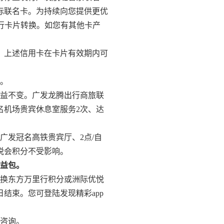
际联名卡。为持续向您提供更优
进行卡片转换。如您有其他卡产
务。上述信用卡在卡片有效期内可
变。
权益不变。广发龙腾出行商旅联
名机场贵宾休息室服务2次、达
广发冠名高铁贵宾厅、2点/自
悦会积分不受影响。
权益包。
兑换东方万里行积分或洲际优悦
日结束。您可登陆发现精彩app
8咨询。