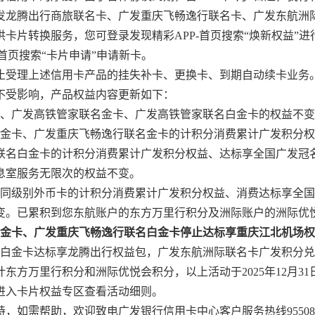
发龙腾出行商旅联名卡、广发重庆飞畅逸行联名卡、广发东航洲
卡片转换服务，您可登录发现精彩APP-首页搜索“焕新权益”
-首页搜索“卡片申请”申请新卡。
行停止受理上述信用卡产品的挂失补卡、更换卡、到期自动续卡业
不受影响，产品权益内容更新如下：
卡、广发高铁管家联名金卡、广发高铁管家联名白金卡的权益不
名金卡、广发重庆飞畅逸行联名金卡的计积分消费累计广发积分
联名白金卡的计积分消费累计广发积分权益、达标享全国广发冠
息室服务无限次的权益不变。
及同级别外币卡的计积分消费累计广发积分权益、消费达标享全国
变。已累积到您东航账户的东方万里行积分及洲际账户的洲际优
名金卡、广发重庆飞畅逸行联名白金卡停止达标享重庆江北机场
名白金卡达标享龙腾出行权益包，广发东航洲际联名卡广发积分
东方万里行积分和洲际优悦会积分，以上活动于2025年12月31
腾”进入卡片权益专区查看活动细则。
，如需帮助，欢迎致电广发银行信用卡中心客户服务热线9550